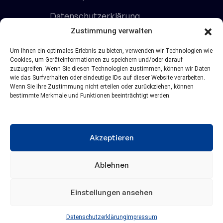
Datenschutzerklärung
Zustimmung verwalten
AGB
Um Ihnen ein optimales Erlebnis zu bieten, verwenden wir Technologien wie
Kontakt
Cookies, um Geräteinformationen zu speichern und/oder darauf
zuzugreifen. Wenn Sie diesen Technologien zustimmen, können wir Daten
wie das Surfverhalten oder eindeutige IDs auf dieser Website verarbeiten.
applord GmbH
Wenn Sie Ihre Zustimmung nicht erteilen oder zurückziehen, können
bestimmte Merkmale und Funktionen beeinträchtigt werden.
Dresdener Straße 1
52068 Aachen
+49 (0)241 47572 10
Akzeptieren
info@applord.de
Ablehnen
© 2026 applord GmbH
Einstellungen ansehen
Datenschutzerklärung
Impressum