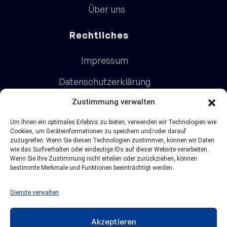
Über uns
Rechtliches
Impressum
Datenschutzerklärung
AGB
Zustimmung verwalten
Um Ihnen ein optimales Erlebnis zu bieten, verwenden wir Technologien wie
Cookies, um Geräteinformationen zu speichern und/oder darauf
Kontakt
zuzugreifen. Wenn Sie diesen Technologien zustimmen, können wir Daten
wie das Surfverhalten oder eindeutige IDs auf dieser Website verarbeiten.
Wenn Sie Ihre Zustimmung nicht erteilen oder zurückziehen, können
applord GmbH
bestimmte Merkmale und Funktionen beeinträchtigt werden.
Dresdener Straße 1
52068 Aachen
Dienste verwalten
+49 (0)241 47572 10
info@applord.de
Akzeptieren